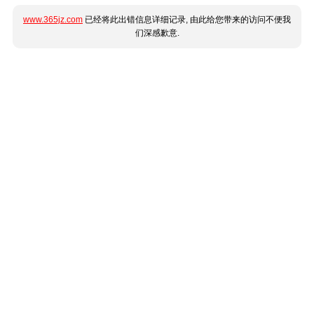
www.365jz.com
已经将此出错信息详细记录, 由此给您带来的访问不便我
们深感歉意.