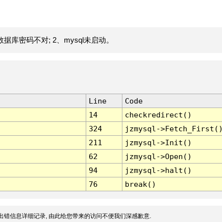
据库密码不对; 2、mysql未启动。
Line
Code
14
checkredirect()
324
jzmysql->Fetch_First(
211
jzmysql->Init()
62
jzmysql->Open()
94
jzmysql->halt()
76
break()
出错信息详细记录, 由此给您带来的访问不便我们深感歉意.